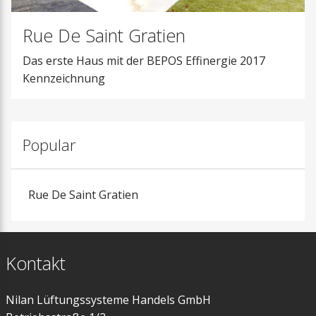
Zubehör
Wartungsinformation
Meilensteine
Anforderung -
Nachheizregiste
Rue De Saint Gratien
Kundendienst/Wartung
Lösungen
Schulungen
Mitgliedschaften
Extra Warmwass
Das erste Haus mit der BEPOS Effinergie 2017
Filterbestellung
Kennzeichnung
Messen
Dunstabzugsha
Presse
Filter
Popular
Vorheizregister
Rue De Saint Gratien
Zuluftmodul
Luftverteilung
Kontakt
Absperrklappen
Nilan Lüftungssysteme Handels GmbH