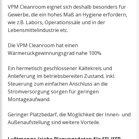
Hebevorrichtung
VPM Cleanroom eignet sich deshalb besonders für
Gewerbe, die ein hohes Maß an Hygiene erfordern,
Halterung
wie z.B. Labors, Operationssäle und in der
Lebensmittelindustrie etc.
Sockelrahmen
Die VPM Cleanroom hat einen
Wärmerückgewinnungsgrad nahe 100%.
Siphon
Ein hermetisch geschlossener Kältekreis und
Heizkabel
Anlieferung im betriebsbereiten Zustand, inkl.
Steuerung zum einfachen Anschluss an die
Schwingungsdämpfer
Stromversorgung sorgen für geringen
Montageaufwand.
Sanitär-Sicherheitsgruppe
Geringer Platzbedarf, die Möglichkeit der Innen- und
Außenaufstellung sind weitere Vorteile.
Heatpipe