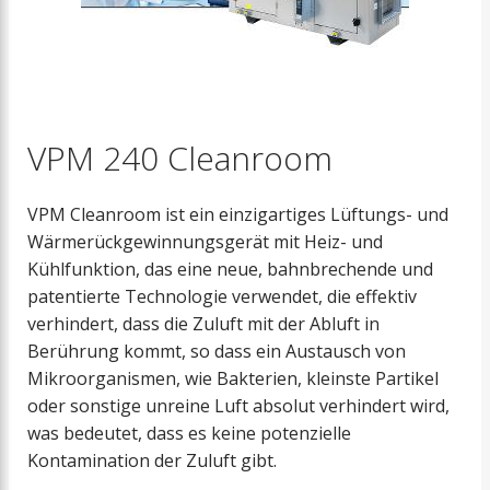
Nachheizregister
Extra Warmwasserbehälter
Dunstabzugshaube und EM-Box
VPM 240 Cleanroom
Filter
VPM Cleanroom ist ein einzigartiges Lüftungs- und
Wärmerückgewinnungsgerät mit Heiz- und
Vorheizregister
Kühlfunktion, das eine neue, bahnbrechende und
patentierte Technologie verwendet, die effektiv
Zuluftmodul
verhindert, dass die Zuluft mit der Abluft in
Berührung kommt, so dass ein Austausch von
Mikroorganismen, wie Bakterien, kleinste Partikel
Luftverteilung
oder sonstige unreine Luft absolut verhindert wird,
was bedeutet, dass es keine potenzielle
Absperrklappen
Kontamination der Zuluft gibt.