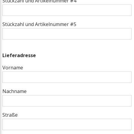
Stückzahl und Artikelnummer #4
Hebevorrichtung
Halterung
Stückzahl und Artikelnummer #5
Sockelrahmen
Siphon
Lieferadresse
Vorname
Heizkabel
Schwingungsdämpfer
Nachname
Sanitär-Sicherheitsgruppe
Straße
Heatpipe