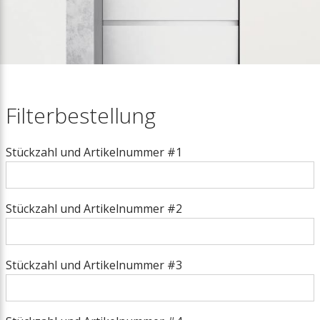
Nachheizregister
Extra Warmwasserbehälter
Dunstabzugshaube und EM-Box
Filterbestellung
Filter
Stückzahl und Artikelnummer #1
Vorheizregister
Stückzahl und Artikelnummer #2
Zuluftmodul
Luftverteilung
Stückzahl und Artikelnummer #3
Absperrklappen