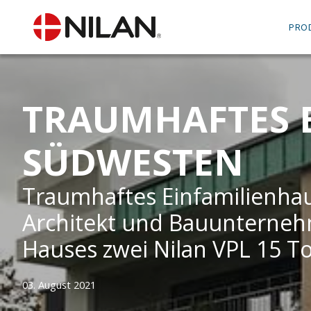
PRO
TRAUMHAFTES 
SÜDWESTEN
Traumhaftes Einfamilienha
Architekt und Bauunternehme
Hauses zwei Nilan VPL 15 T
03. August 2021