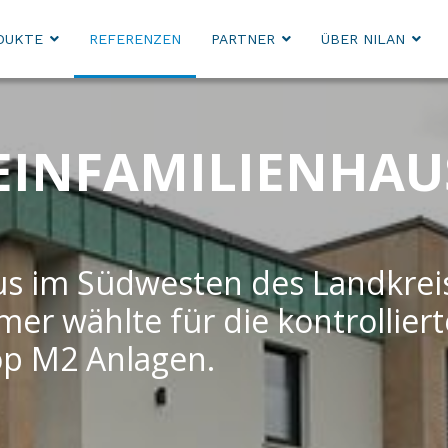
DUKTE
REFERENZEN
PARTNER
ÜBER NILAN
EINFAMILIENHAU
us im Südwesten des Landkrei
r wählte für die kontrollierte
op M2 Anlagen.