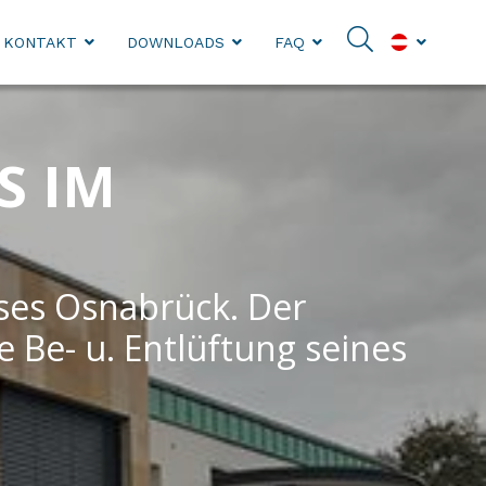
KONTAKT
DOWNLOADS
FAQ
S IM
ses Osnabrück. Der
 Be- u. Entlüftung seines