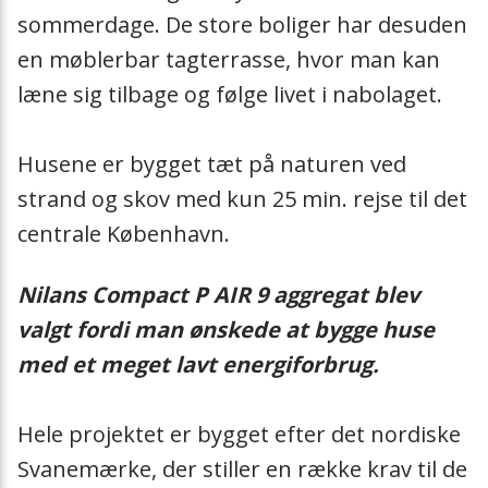
Hebevorrichtun
sommerdage. De store boliger har desuden
en møblerbar tagterrasse, hvor man kan
Halterung
læne sig tilbage og følge livet i nabolaget.
Sockelrahmen
Husene er bygget tæt på naturen ved
Siphon
strand og skov med kun 25 min. rejse til det
centrale København.
Heizkabel
Nilans Compact P AIR 9 aggregat blev
Schwingungsdä
valgt fordi man ønskede at bygge huse
med et meget lavt energiforbrug.
Sanitär-Sicherh
Hele projektet er bygget efter det nordiske
Heatpipe
Svanemærke, der stiller en række krav til de