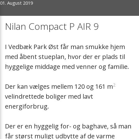
01. August 2019
Zubehör
Wartungsinformation
Meilensteine
Anforderung -
Nachheizregiste
Kundendienst/Wartung
Lösungen
Schulungen
Mitgliedschaften
Extra Warmwass
Nilan Compact P AIR 9
Filterbestellung
Messen
Dunstabzugsha
I Vedbæk Park Øst får man smukke hjem
med åbent stueplan, hvor der er plads til
Presse
Filter
hyggelige middage med venner og familie.
Vorheizregister
2
Der kan vælges mellem 120 og 161 m
Zuluftmodul
velindrettede boliger med lavt
energiforbrug.
Luftverteilung
Der er en hyggelig for- og baghave, så man
Absperrklappen
får størst muligt udbytte af de varme