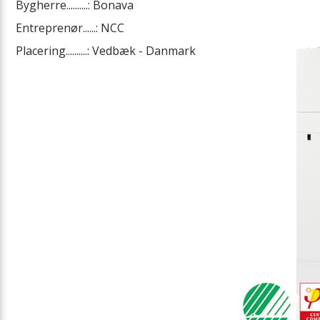
Bygherre..........: Bonava
Entreprenør......: NCC
Placering..........: Vedbæk - Danmark