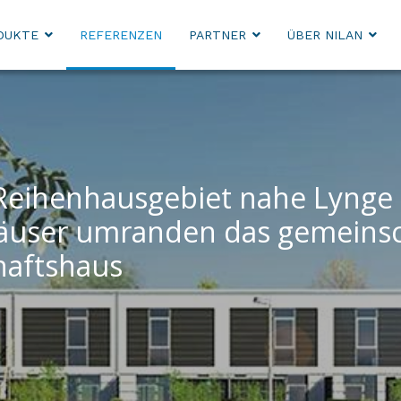
DUKTE
REFERENZEN
PARTNER
ÜBER NILAN
m Reihenhausgebiet nahe Lynge
user umranden das gemeinsch
haftshaus