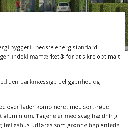
rgi byggeri i bedste energistandard
ningen Indeklimamærket® for at sikre optimalt
 med den parkmæssige beliggenhed og
de overflader kombineret med sort-røde
gråt aluminium. Tagene er med svag hældning
g fælleshus udføres som grønne beplantede