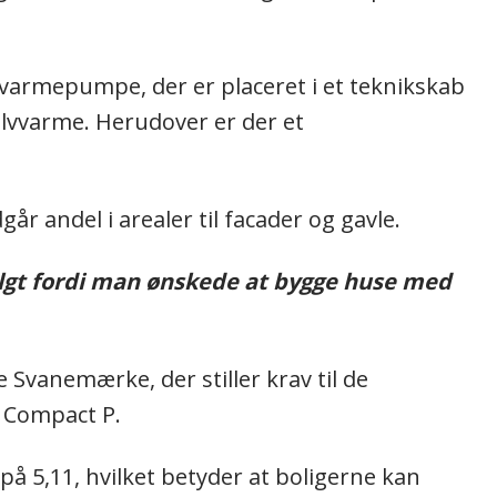
 varmepumpe, der er placeret i et teknikskab
ulvvarme. Herudover er der et
år andel i arealer til facader og gavle.
algt fordi man ønskede at bygge huse med
 Svanemærke, der stiller krav til de
l Compact P.
 5,11, hvilket betyder at boligerne kan