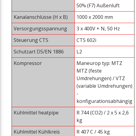
50% (F7) Außenluft
Kanalanschlüsse (H x B)
1000 x 2000 mm
Versorgungsspannung
3 x 400V + N, 50 Hz
Steuerung CTS
CTS 602i
Schutzart DS/EN 1886
L2
Kompressor
Maneurop typ: MTZ
MTZ (feste
Umdrehungen) / VTZ
(variable Umdrehungen)
-
konfigurationsabhängig
Kühlmittel heatpipe
R 744 (CO2) / 2 x 5 x 2,6
kg
Kühlmittel Kühlkreis
R 407 C / 45 kg