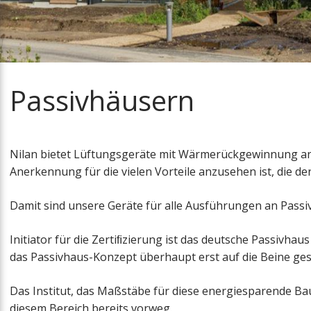
Zubehör
Wartungsinformation
Meilensteine
Anforderung -
Nachheizregiste
Kundendienst/Wartung
Lösungen
Schulungen
Mitgliedschaften
Extra Warmwass
Filterbestellung
Passivhäusern
Messen
Dunstabzugsha
Presse
Filter
Nilan bietet Lüftungsgeräte mit Wärmerückgewinnung an,
Vorheizregister
Anerkennung für die vielen Vorteile anzusehen ist, die d
Zuluftmodul
Damit sind unsere Geräte für alle Ausführungen an Passi
Initiator für die Zertiﬁzierung ist das deutsche Passivhaus
Luftverteilung
das Passivhaus-Konzept überhaupt erst auf die Beine gest
Absperrklappen
Das Institut, das Maßstäbe für diese energiesparende 
diesem Bereich bereits vorweg.