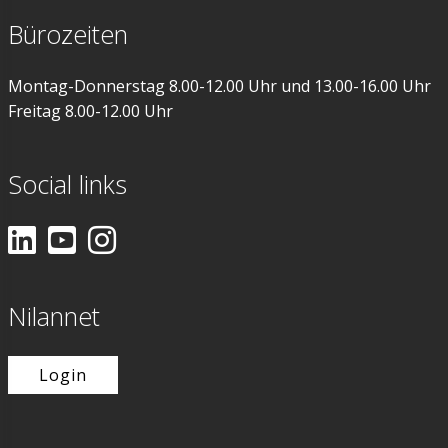
Hebevorrichtung
Bürozeiten
Halterung
Montag-Donnerstag 8.00-12.00 Uhr und 13.00-16.00 Uhr
Freitag 8.00-12.00 Uhr
Sockelrahmen
Siphon
Social links
Heizkabel
Schwingungsdämpfer
Nilannet
Sanitär-Sicherheitsgruppe
Login
Heatpipe